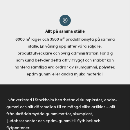
Allt på samma ställe
6000 m² lager och 3500 m² produktionsyta på samma
ställe. En våning upp sitter våra säljare,
produktutvecklare och övrig administration. För dig
som kund betyder detta att vi tryggt och snabbt kan
hantera samtliga era ordrar av skumgummi, polyeter,
epdm gummi eller andra mjuka material.
I vår verkstad i Stockholm bearbetar vi skumplaster, epdm-
gummi och allt däremellan till en mängd olika artiklar – allt
från skräddarsydda gummimattor, skumplast,
ljudabsorbenter och epdm-gummi till flytblock och
flytpontoner.