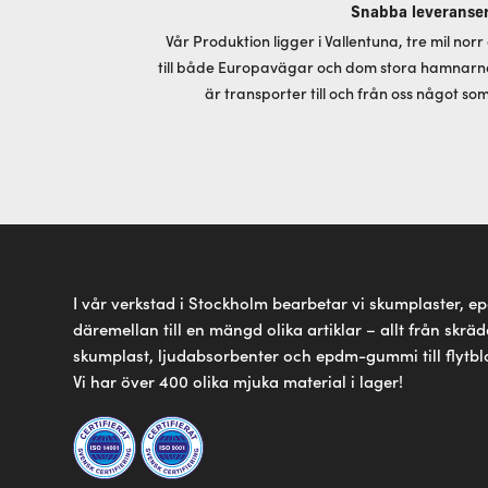
Snabba leveranse
Vår Produktion ligger i Vallentuna, tre mil no
till både Europavägar och dom stora hamnarna
är transporter till och från oss något som
I vår verkstad i Stockholm bearbetar vi skumplaster, 
däremellan till en mängd olika artiklar – allt från sk
skumplast, ljudabsorbenter och epdm-gummi till flytbl
Vi har över 400 olika mjuka material i lager!