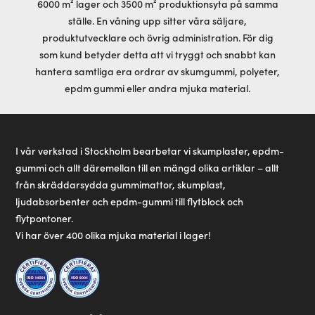
6000 m² lager och 3500 m² produktionsyta på samma
ställe. En våning upp sitter våra säljare,
produktutvecklare och övrig administration. För dig
som kund betyder detta att vi tryggt och snabbt kan
hantera samtliga era ordrar av skumgummi, polyeter,
epdm gummi eller andra mjuka material.
I vår verkstad i Stockholm bearbetar vi skumplaster, epdm-
gummi och allt däremellan till en mängd olika artiklar – allt
från skräddarsydda gummimattor, skumplast,
ljudabsorbenter och epdm-gummi till flytblock och
flytpontoner.
Vi har över 400 olika mjuka material i lager!