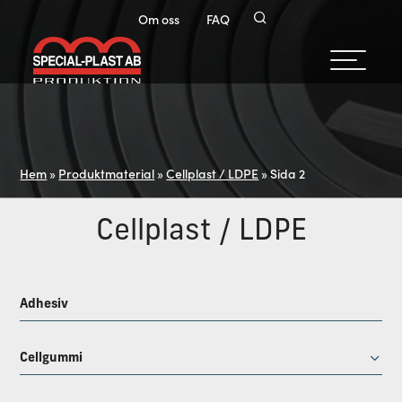
Om oss
FAQ
Hem
»
Produktmaterial
»
Cellplast / LDPE
»
Sida 2
Cellplast / LDPE
Adhesiv
Cellgummi